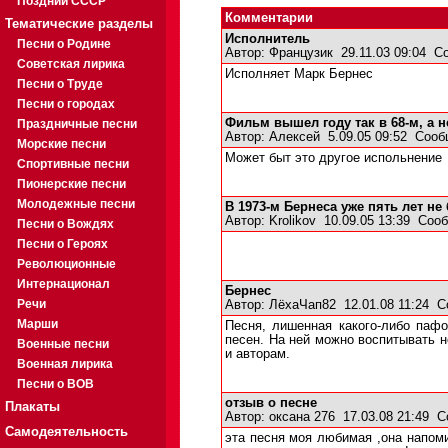
Поздний СССР
Комментарии
Тематические разделы
Исполнитель
Песни о Родине
Автор:
Французик
29.11.03 09:04
С
Советская лирика
Исполняет Марк Бернес
Песни о Труде
Песни о городах
Фильм вышел году так в 68-м, а н
Праздничные песни
Автор:
Алексей
5.09.05 09:52
Сооб
Морские песни
Может быт это другое испольнение
Спортивные песни
Пионерские песни
Молодежные песни
В 1973-м Бернеса уже пять лет н
Автор:
Krolikov
10.09.05 13:39
Сооб
Песни о Вождях
Песни о Героях
Революционные
Интернационал
Бернес
Речи
Автор:
ЛёхаЧап82
12.01.08 11:24
С
Марши
Песня, лишенная какого-либо пафо
песен. На ней можно воспитывать н
Военные песни
и авторам.
Военная лирика
Песни о ВОВ
отзыв о песне
Плакаты
Автор:
оксана 276
17.03.08 21:49
С
Самодеятельность
эта песня моя любимая ,она напоми