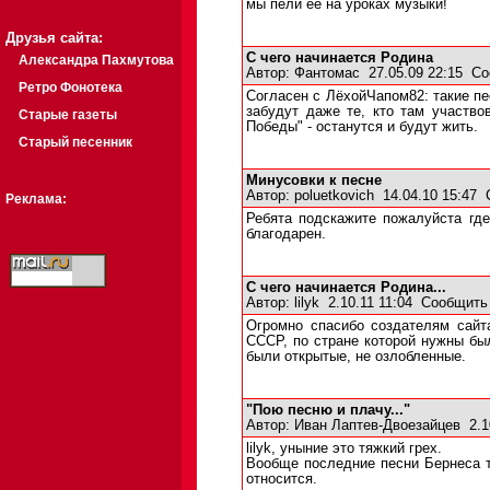
мы пели ее на уроках музыки!
Друзья сайта:
С чего начинается Родина
Александра Пахмутова
Автор:
Фантомас
27.05.09 22:15
Со
Ретро Фонотека
Согласен с ЛёхойЧапом82: такие пе
забудут даже те, кто там участвов
Старые газеты
Победы" - останутся и будут жить.
Старый песенник
Минусовки к песне
Автор:
poluetkovich
14.04.10 15:47
Реклама:
Ребята подскажите пожалуйста где
благодарен.
С чего начинается Родина...
Автор:
lilyk
2.10.11 11:04
Сообщить
Огромно спасибо создателям сай
СССР, по стране которой нужны б
были открытые, не озлобленные.
"Пою песню и плачу..."
Автор:
Иван Лаптев-Двоезайцев
2.1
lilyk, уныние это тяжкий грех.
Вообще последние песни Бернеса та
относится.