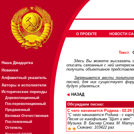
О
Текст
Здесь Вы можете высказать с
Наша Двадцатка
описать связанные с ней интерес
получить объективное представлен
Новинки
Алфавитный указатель
Запрещается вести политичес
песней, для них существует
фор
Авторы и исполнители
будут удаляться.
Исторические периоды
НАЗАД
Дореволюционный
Послереволюционный
Обсуждаем песню:
Предвоенный
С чего начинается Родина - 02:24 
"С чего начинается Родина - с карт
Великая Отечественная
Песня из кинофильма "Щит и меч"
Послевоенный
Музыка: В. Баснер Слова: М. Мату
Скачано: 103422 раз
Оттепель