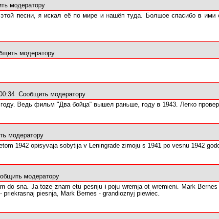
ть модератору
 этой песни, я искал её по мире и нашёп туда. Болшое спасибо в ими
бщить модератору
 00:34
Сообщить модератору
 году. Ведь фильм "Два бойца" вышел раньше, году в 1943. Легко провер
ть модератору
o letom 1942 opisyvaja sobytija v Leningrade zimoju s 1941 po vesnu 1942 go
общить модератору
am do sna. Ja toze znam etu pesnju i poju wremja ot wremieni. Mark Bernes 
 priekrasnaj piesnja, Mark Bernes - grandioznyj piewiec.