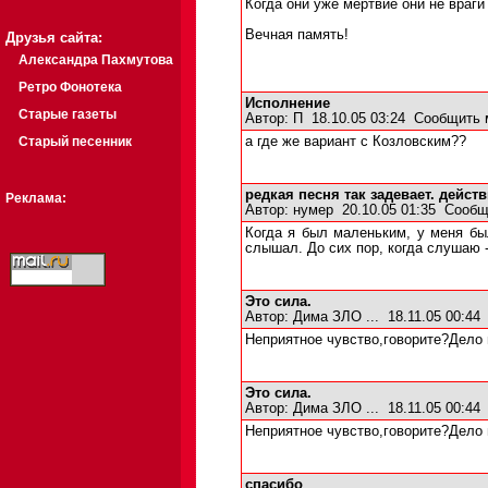
Когда они уже мертвие они не враги
Вечная память!
Друзья сайта:
Александра Пахмутова
Ретро Фонотека
Исполнение
Старые газеты
Автор:
П
18.10.05 03:24
Сообщить 
Старый песенник
а где же вариант с Козловским??
редкая песня так задевает. действ
Реклама:
Автор:
нумер
20.10.05 01:35
Сообщ
Когда я был маленьким, у меня бы
слышал. До сих пор, когда слушаю 
Это сила.
Автор:
Дима ЗЛО ...
18.11.05 00:4
Неприятное чувство,говорите?Дело 
Это сила.
Автор:
Дима ЗЛО ...
18.11.05 00:4
Неприятное чувство,говорите?Дело 
спасибо