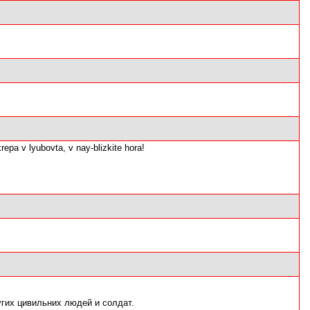
repa v lyubovta, v nay-blizkite hora!
ругих цивильних людей и солдат.