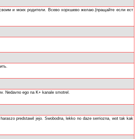
 своим и моих родители. Всево хорхшево желаю.(пращайте если ест
ить.
dov. Nedavno ego na K+ kanale smotrel.
haraszo predstawil jejo. Swobodna, lekko no daze serriozna, wot tak kak