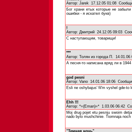
Автор:
Jarek
17.12.05 01:08
Сообщи
Бог храни етых которые не забыли
ошибки - я искател букв)
!
Автор:
Дмитрий
24.12.05 09:03
Соо
С наступающим, товарищи!
***
Автор:
Толян из города П.
14.01.06
А песня-то написана вряд ли в 1944
god pesni
Автор:
Vano
14.01.06 18:06
Сообщи
Esli ne oshybajus' fil'm vyshel gde-t
Ehh !!!
Автор:
*=(Eman)=*
1.03.06 06:42
Со
Moj drug pojet etu pesnju swoim detj
nado bylo mushchinie. Tiomnaja noch -
"Темная ночь"