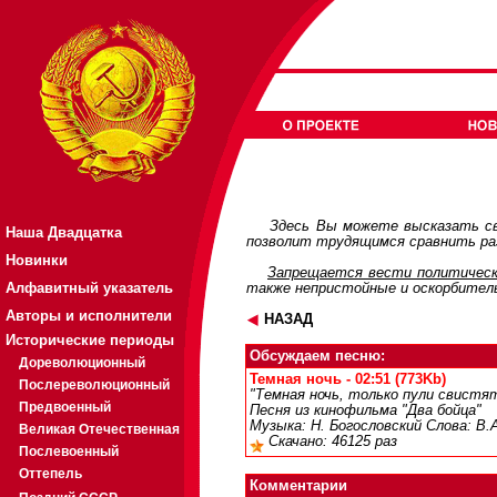
Здесь Вы можете высказать св
Наша Двадцатка
позволит трудящимся сравнить раз
Новинки
Запрещается вести политическ
Алфавитный указатель
также непристойные и оскорбител
Авторы и исполнители
НАЗАД
Исторические периоды
Обсуждаем песню:
Дореволюционный
Темная ночь - 02:51 (773Kb)
Послереволюционный
"Темная ночь, только пули свистят
Предвоенный
Песня из кинофильма "Два бойца"
Музыка: Н. Богословский Слова: В.
Великая Отечественная
Скачано: 46125 раз
Послевоенный
Оттепель
Комментарии