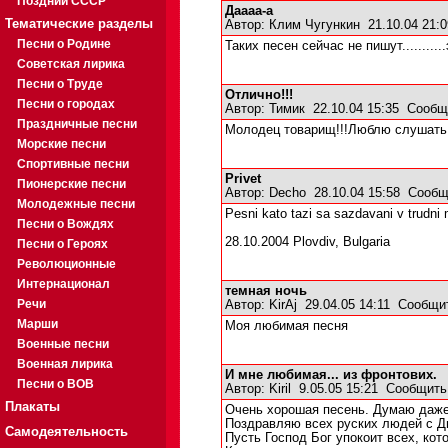
Поздний СССР
Даааа-а
Тематические разделы
Автор:
Клим Чугункин
21.10.04 21:
Песни о Родине
Таких песен сейчас не пишут..........
Советская лирика
Песни о Труде
Отлично!!!
Песни о городах
Автор:
Тимик
22.10.04 15:35
Сообщ
Праздничные песни
Молодец товарищ!!!Люблю слушать 
Морские песни
Спортивные песни
Privet
Пионерские песни
Автор:
Decho
28.10.04 15:58
Сообщ
Молодежные песни
Pesni kato tazi sa sazdavani v trudni 
Песни о Вождях
28.10.2004 Plovdiv, Bulgaria
Песни о Героях
Революционные
Интернационал
темная ночь
Речи
Автор:
KirAj
29.04.05 14:11
Сообщи
Марши
Моя любимая песня
Военные песни
Военная лирика
И мне любимая... из фронтових.
Песни о ВОВ
Автор:
Kiril
9.05.05 15:21
Сообщить
Плакаты
Очень хорошая песень. Думаю даже 
Поздравляю всех руских людей с Д
Самодеятельность
Пусть Господ Бог упокоит всех, кот