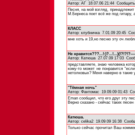
Автор:
АГ
18.07.06 21:44
Сообщить
Песня, на мой взгляд, принадлежит 
М.Бернеса поет всё же под гитару, 
КЛАСС
Автор:
клубничка
7.01.09 20:45
Соо
мне хоть и 19,но песню эту оч любл
Не нравится???...!:)?...!...)(!?!?!?------
Автор:
Катюша
27.07.09 17:03
Сооб
представляете, знаю человека котор
кому-то может не понравится "если
нетолковых? Меня наверно в такие у
"Тёмная ночь"
Автор:
Фантомас
19.09.09 01:43
Со
Eman сообщил, что его друг эту пе
Верно сказано - сейчас таких песен 
Катюша.
Автор:
celika2
19.09.09 16:38
Сооб
Только сейчас прочитал Ваш коммен