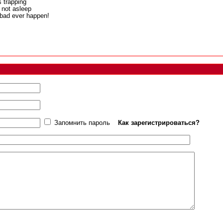
s trapping
 not asleep
 bad ever happen!
Запомнить пароль
Как зарегистрироваться?