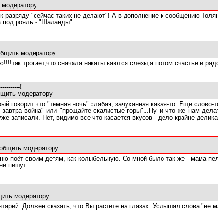
 модератору
к разряду "сейчас таких не делают"! А в дополнение к сообщению Толян
а под рояль - "Шаланды".
бщить модератору
ю!!!!так трогает,что сначала накаты ваются слезы,а потом счастье и рад
--------!
щить модератору
ый говорит что "темная ночь" слабая, зачуханная какая-то. Еще слово-т
 завтра война" или "прощайте скалистые горы"...Ну и что же нам дел
же записали. Нет, видимо все что касается вкусов - дело крайне делик
общить модератору
сню поёт своим детям, как колыбельную. Со мной было так же - мама пе
не пишут...
щить модератору
тарий. Должен сказать, что Вы растете на глазах. Услышал слова "не ма