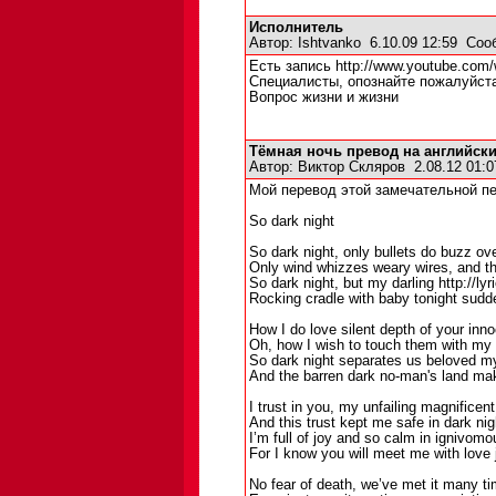
Исполнитель
Автор:
Ishtvanko
6.10.09 12:59
Соо
Есть запись http://www.youtube.com
Специалисты, опознайте пожалуйст
Вопрос жизни и жизни
Тёмная ночь превод на английск
Автор:
Виктор Скляров
2.08.12 01:
Мой перевод этой замечательной пе
So dark night
So dark night, only bullets do buzz ov
Only wind whizzes weary wires, and th
So dark night, but my darling http://ly
Rocking cradle with baby tonight sudde
How I do love silent depth of your inn
Oh, how I wish to touch them with my 
So dark night separates us beloved my
And the barren dark no-man's land ma
I trust in you, my unfailing magnificent 
And this trust kept me safe in dark ni
I’m full of joy and so calm in ignivomo
For I know you will meet me with love
No fear of death, we’ve met it many tim