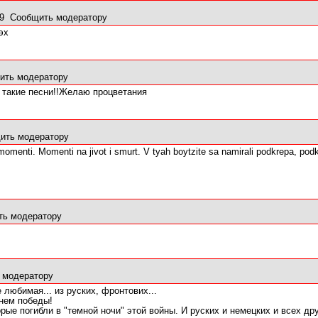
09
Сообщить модератору
.эх
ить модератору
такие песни!!Желаю процветания
ить модератору
momenti. Momenti na jivot i smurt. V tyah boytzite sa namirali podkrepa, podk
ть модератору
 модератору
любимая... из руских, фронтових...
нем победы!
орые погибли в "темной ночи" этой войны. И руских и немецких и всех д