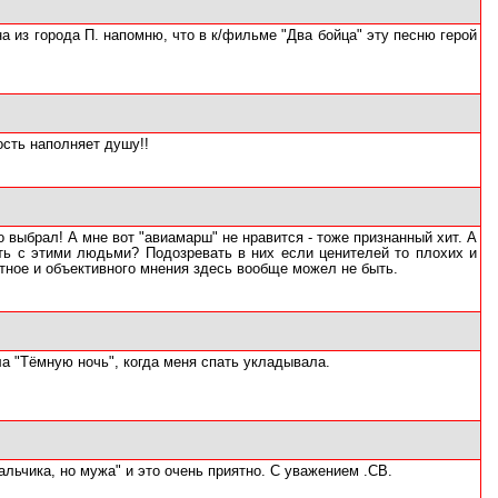
а из города П. напомню, что в к/фильме "Два бойца" эту песню герой
ость наполняет душу!!
о выбрал! А мне вот "авиамарш" не нравится - тоже признанный хит. А
ать с этими людьми? Подозревать в них если ценителей то плохих и
атное и объективного мнения здесь вообще можел не быть.
ла "Тёмную ночь", когда меня спать укладывала.
льчика, но мужа" и это очень приятно. С уважением .СВ.