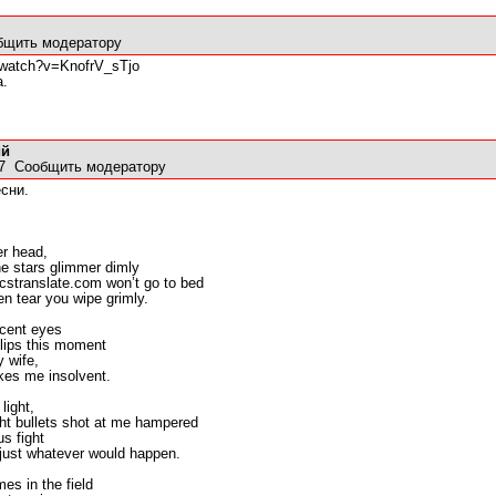
бщить модератору
/watch?v=KnofrV_sTjo
а.
ий
07
Сообщить модератору
сни.
er head,
e stars glimmer dimly
ricstranslate.com won’t go to bed
n tear you wipe grimly.
ocent eyes
lips this moment
 wife,
kes me insolvent.
light,
ght bullets shot at me hampered
us fight
 just whatever would happen.
es in the field